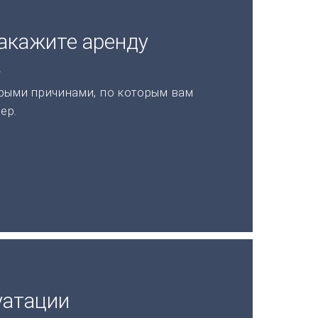
акажите аренду
а
рыми причинами, по которым вам
ер.
уатации