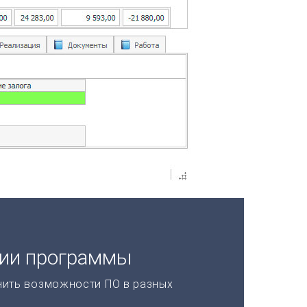
ции программы
нить возможности ПО в разных