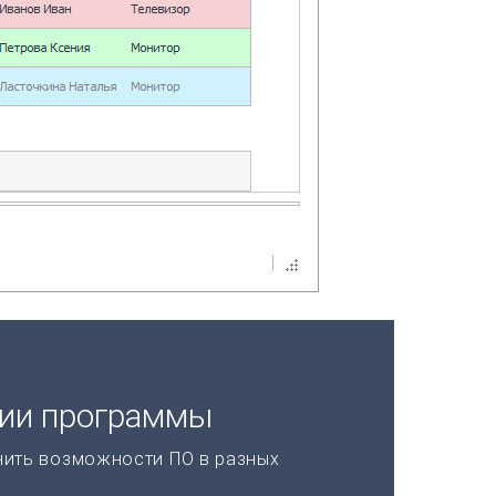
ции программы
нить возможности ПО в разных