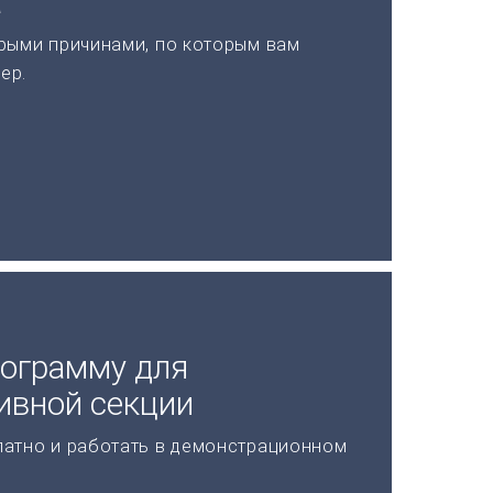
а
рыми причинами, по которым вам
ер.
рограмму для
ивной секции
латно и работать в демонстрационном