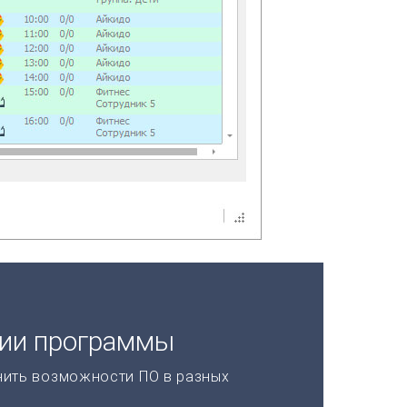
ции программы
нить возможности ПО в разных