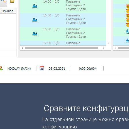
Сравните конфигура
На отдельной странице можно срав
конфигурациях.