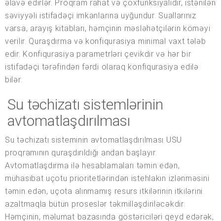
əlavə edirlər. Proqram rahat və çoxfunksiyalıdır, istənilən
səviyyəli istifadəçi imkanlarına uyğundur. Suallarınız
varsa, arayış kitabları, həmçinin məsləhətçilərin köməyi
verilir. Quraşdırma və konfiqurasiya minimal vaxt tələb
edir. Konfiqurasiya parametrləri çevikdir və hər bir
istifadəçi tərəfindən fərdi olaraq konfiqurasiya edilə
bilər.
Su təchizatı sistemlərinin
avtomatlaşdırılması
Su təchizatı sisteminin avtomatlaşdırılması USU
proqramının quraşdırıldığı andan başlayır.
Avtomatlaşdırma ilə hesablamaları təmin edən,
mühasibat uçotu prioritetlərindən istehlakın izlənməsini
təmin edən, uçota alınmamış resurs itkilərinin itkilərini
azaltmaqla bütün proseslər təkmilləşdiriləcəkdir.
Həmçinin, məlumat bazasında göstəriciləri qeyd edərək,