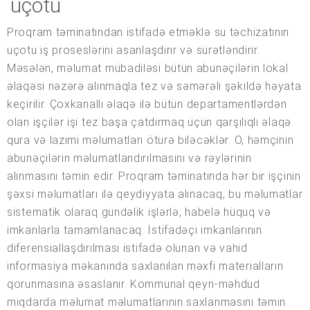
uçotu
Proqram təminatından istifadə etməklə su təchizatının
uçotu iş proseslərini asanlaşdırır və sürətləndirir.
Məsələn, məlumat mübadiləsi bütün abunəçilərin lokal
əlaqəsi nəzərə alınmaqla tez və səmərəli şəkildə həyata
keçirilir. Çoxkanallı əlaqə ilə bütün departamentlərdən
olan işçilər işi tez başa çatdırmaq üçün qarşılıqlı əlaqə
qura və lazımi məlumatları ötürə biləcəklər. O, həmçinin
abunəçilərin məlumatlandırılmasını və rəylərinin
alınmasını təmin edir. Proqram təminatında hər bir işçinin
şəxsi məlumatları ilə qeydiyyata alınacaq, bu məlumatlar
sistematik olaraq gündəlik işlərlə, habelə hüquq və
imkanlarla tamamlanacaq. İstifadəçi imkanlarının
diferensiallaşdırılması istifadə olunan və vahid
informasiya məkanında saxlanılan məxfi materialların
qorunmasına əsaslanır. Kommunal qeyri-məhdud
miqdarda məlumat məlumatlarının saxlanmasını təmin