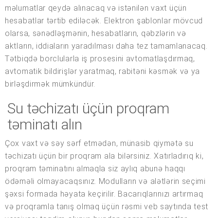
məlumatlar qeydə alınacaq və istənilən vaxt üçün
hesabatlar tərtib ediləcək. Elektron şablonlar mövcud
olarsa, sənədləşmənin, hesabatların, qəbzlərin və
aktların, iddiaların yaradılması daha tez tamamlanacaq.
Tətbiqdə borclularla iş prosesini avtomatlaşdırmaq,
avtomatik bildirişlər yaratmaq, rabitəni kəsmək və ya
birləşdirmək mümkündür.
Su təchizatı üçün proqram
təminatı alın
Çox vaxt və səy sərf etmədən, münasib qiymətə su
təchizatı üçün bir proqram ala bilərsiniz. Xatırladırıq ki,
proqram təminatını almaqla siz aylıq abunə haqqı
ödəməli olmayacaqsınız. Modulların və alətlərin seçimi
şəxsi formada həyata keçirilir. Bacarıqlarınızı artırmaq
və proqramla tanış olmaq üçün rəsmi veb saytında test