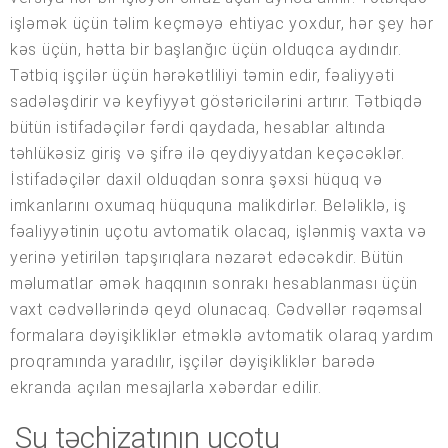
işləmək üçün təlim keçməyə ehtiyac yoxdur, hər şey hər
kəs üçün, hətta bir başlanğıc üçün olduqca aydındır.
Tətbiq işçilər üçün hərəkətliliyi təmin edir, fəaliyyəti
sadələşdirir və keyfiyyət göstəricilərini artırır. Tətbiqdə
bütün istifadəçilər fərdi qaydada, hesablar altında
təhlükəsiz giriş və şifrə ilə qeydiyyatdan keçəcəklər.
İstifadəçilər daxil olduqdan sonra şəxsi hüquq və
imkanlarını oxumaq hüququna malikdirlər. Beləliklə, iş
fəaliyyətinin uçotu avtomatik olacaq, işlənmiş vaxta və
yerinə yetirilən tapşırıqlara nəzarət edəcəkdir. Bütün
məlumatlar əmək haqqının sonrakı hesablanması üçün
vaxt cədvəllərində qeyd olunacaq. Cədvəllər rəqəmsal
formalara dəyişikliklər etməklə avtomatik olaraq yardım
proqramında yaradılır, işçilər dəyişikliklər barədə
ekranda açılan mesajlarla xəbərdar edilir.
Su təchizatının uçotu