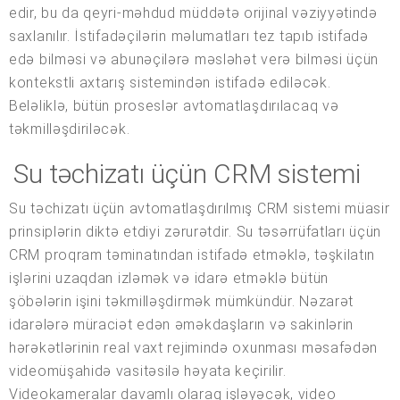
edir, bu da qeyri-məhdud müddətə orijinal vəziyyətində
saxlanılır. İstifadəçilərin məlumatları tez tapıb istifadə
edə bilməsi və abunəçilərə məsləhət verə bilməsi üçün
kontekstli axtarış sistemindən istifadə ediləcək.
Beləliklə, bütün proseslər avtomatlaşdırılacaq və
təkmilləşdiriləcək.
Su təchizatı üçün CRM sistemi
Su təchizatı üçün avtomatlaşdırılmış CRM sistemi müasir
prinsiplərin diktə etdiyi zərurətdir. Su təsərrüfatları üçün
CRM proqram təminatından istifadə etməklə, təşkilatın
işlərini uzaqdan izləmək və idarə etməklə bütün
şöbələrin işini təkmilləşdirmək mümkündür. Nəzarət
idarələrə müraciət edən əməkdaşların və sakinlərin
hərəkətlərinin real vaxt rejimində oxunması məsafədən
videomüşahidə vasitəsilə həyata keçirilir.
Videokameralar davamlı olaraq işləyəcək, video