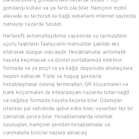
göndərişi kütləvi və ya fərdi ola bilər. Həmçinin mobil
əlavədə su təchizatı ilə bağlı xəbərlərin internet saytında
nümayişi nəzərdə tutulub.
Hərtərəfli avtomatlaşdırma sayəsində su təchizatının
uçotu təşkilatın fəaliyyətini məhsuldar şəkildə əks
etdirərək düzgün olacaqdır. Hesablamalar avtomatik
həyata keçiriləcək və dövlət portallarında elektron
formada və ya poçt və ya kağız daşıyıcıda abunəçilərə
təqdim ediləcək. Fiziki və hüquqi şəxslərlə
hesablaşmalar ödəniş terminalları, QR köçürmələri və
bank köçürmələri ilə inteqrasiyanı nəzərdə tutan nağd
və nağdsız formada həyata keçirilə bilər. Ödənişlər
istənilən pul vahidində qəbul edilə bilər, vəsaitləri tez bir
zamanda çevirə bilər. Hesablamalarda istehlak
oxunuşları, həmçinin yenidən hesablamalar və
cərimələrlə borclar nəzərə alınacaq.