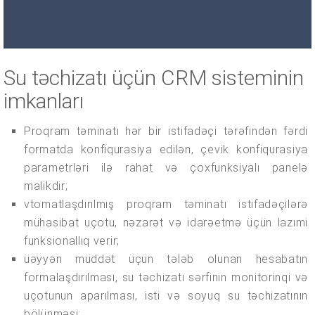
Su təchizatı üçün CRM sisteminin
imkanları
Proqram təminatı hər bir istifadəçi tərəfindən fərdi
formatda konfiqurasiya edilən, çevik konfiqurasiya
parametrləri ilə rahat və çoxfunksiyalı panelə
malikdir;
vtomatlaşdırılmış proqram təminatı istifadəçilərə
mühasibat uçotu, nəzarət və idarəetmə üçün lazımi
funksionallıq verir;
üəyyən müddət üçün tələb olunan hesabatın
formalaşdırılması, su təchizatı sərfinin monitorinqi və
uçotunun aparılması, isti və soyuq su təchizatının
bölünməsi;