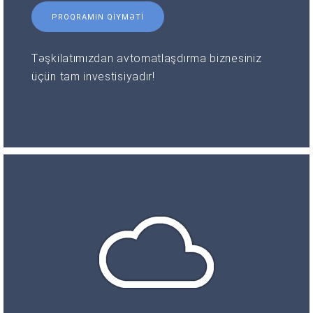
PROQRAMIN QIYMƏTI
Təşkilatımızdan avtomatlaşdırma biznesiniz
üçün tam investisiyadır!