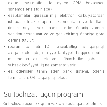
aktual məlumatlar ilə ayrıca CRM bazasında
sistemdə əks etdiriləcək;
esablamalar quraşdırılmış elektron kalkulyatordan
istifadə etməklə aparılır, kubmetrlərin və tariflərin
ümumi sayını yekunlaşdırır, artıq ödəniş zamanı
yenidən hesablanır və ya gecikdirilmiş ödənişə görə
cərimə tutulur;
roqram təminatı 1C mühasibatlığı ilə qarşılıqlı
əlaqədə olduqda, maliyyə fəaliyyəti haqqında bütün
məlumatları əks etdirən mühasibatlıq şöbəsinin
yüksək keyfiyyətli işinə zəmanət verir;
ez ödənişləri təmin edən bank sistemi, ödəniş
terminalları, QR ilə qarşılıqlı əlaqə.
Su təchizatı üçün proqram
Su təchizatı üçün proqram vaxta və pula qənaət etmək