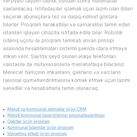
versiyası təqdim olunur, bundan sonra məlumatlar
saxlanılacaq. İstifadəçilər işləmək üçün lazım olan dilləri
seçərək abunəçilərə tez və dəqiq xidmət göstərə
bilərlər. Proqram hərəkətliliyi və səmərəliliyi təmin edən
istənilən işləyən cihazda istifadə edilə bilər. Robotik
ödəniş uçotu ilə proqram təminatı ünvan prinsipi
əsasında hesablamaları sistemli şəkildə idarə etməyə
imkan verir. Saytda qeyd olunan əlaqə telefonları
vasitəsilə də mütəxəssislərlə məsləhətləşə bilərsiniz.
Menecer həmçinin imkanların, gəlirlərin və xərclərin
rasional qiymətləndirilməsinə kömək etmək üçün lazımi
sənədlər və hesabatlarla təmin olunacaq.
Mənzil və kommunal xidmətlər üçün CRM
Mənzil-kommunal təsərrüfatının avtomatlaşdırılması
Qəbzlər üçün proqram
Kommunal ödənişlər üçün proqram
İdarəetmə şirkəti üçün proqram