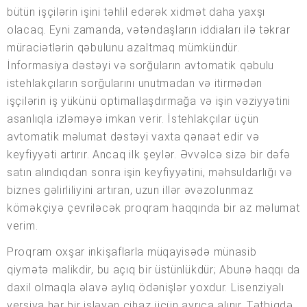
bütün işçilərin işini təhlil edərək xidmət daha yaxşı
olacaq. Eyni zamanda, vətəndaşların iddiaları ilə təkrar
müraciətlərin qəbulunu azaltmaq mümkündür.
İnformasiya dəstəyi və sorğuların avtomatik qəbulu
istehlakçıların sorğularını unutmadan və itirmədən
işçilərin iş yükünü optimallaşdırmağa və işin vəziyyətini
asanlıqla izləməyə imkan verir. İstehlakçılar üçün
avtomatik məlumat dəstəyi vaxta qənaət edir və
keyfiyyəti artırır. Ancaq ilk şeylər. Əvvəlcə sizə bir dəfə
satın alındıqdan sonra işin keyfiyyətini, məhsuldarlığı və
biznes gəlirliliyini artıran, uzun illər əvəzolunmaz
köməkçiyə çevriləcək proqram haqqında bir az məlumat
verim.
Proqram oxşar inkişaflarla müqayisədə münasib
qiymətə malikdir, bu açıq bir üstünlükdür; Abunə haqqı da
daxil olmaqla əlavə aylıq ödənişlər yoxdur. Lisenziyalı
versiya hər bir işləyən cihaz üçün ayrıca alınır. Tətbiqdə