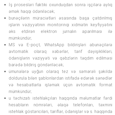
İş prosesləri faktiki oxunduqdan sonra işçilərə aylıq
əmək haqqı ödəniləcək;
bunəçilərin müraciətləri əsasında başa çatdırılmış
işlərin vəziyyətinin monitorinqi xidmətin keyfiyyətini
əks etdirən elektron jurnalın aparılması ilə
mümkündür;
MS və E-poçt, WhatsApp bildirişləri abunəçilərə
avtomatik olaraq xəbərlər, tarif dəyişiklikləri,
ödənişlərin vəziyyəti və qəbzlərin təqdim edilməsi
barədə bildiriş göndəriləcək;
ümunələrə uyğun olaraq tez və səmərəli şəkildə
doldurula bilən şablonlardan istifadə edərək sənədlər
və hesabatlarla işləmək üçün avtomatik format
mümkündür;
u təchizatı istehlakçıları haqqında məlumatlar fərdi
hesabların nömrələri, əlaqə telefonları, təxmini
istehlak göstəriciləri, tariflər, ödənişlər və s. haqqında