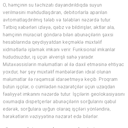
O, həmçinin su təchizatı dayandırıldıqda suyun
verilməsini məhdudlaşdıran, debitorlarla aparılan
avtomatlaşdırılmış tələb və tələbləri nəzərdə tutur.
Tətbiq xəbərləri izləyə, qəbz və bildirişlər, aktlar ala,
həmçinin müraciət göndərə bilən abunəçilərin şəxsi
hesablarında qeydiyyatdan keçməklə müxtəlif
xidmətlərlə işləmək imkanı verir. Funksional imkanlar
hüdudsuzdur, iş üçün əlverişli sahə yaradır.
Mütəxəssislərin məlumatları əl ilə daxil etməsinə ehtiyac
yoxdur, hər şey müxtəlif mənbələrdən idxal olunan
məlumatlar ilə rəqəmsal idarəetməyə keçib. Proqram
bütün işçilər, o cümlədən nəzarətçilər üçün uzaqdan
fəaliyyət imkanını nəzərdə tutur. İşçilərin geolokasiyasını
oxumaqla dispetçerlər abunəçilərin sorğularını qəbul
edərək, sorğulara uyğun olaraq işçiləri yönləndirə,
hərəkətlərin vəziyyətinə nəzarət edə bilərlər.