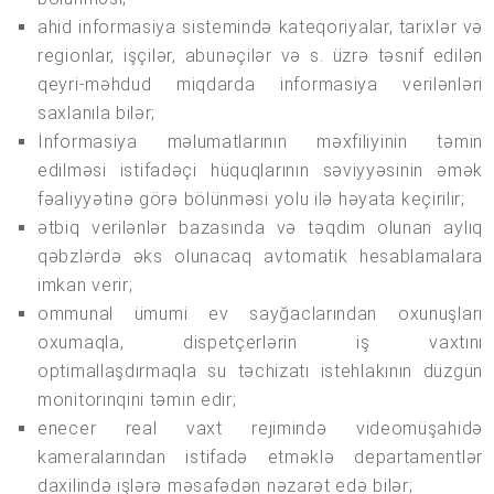
ahid informasiya sistemində kateqoriyalar, tarixlər və
regionlar, işçilər, abunəçilər və s. üzrə təsnif edilən
qeyri-məhdud miqdarda informasiya verilənləri
saxlanıla bilər;
İnformasiya məlumatlarının məxfiliyinin təmin
edilməsi istifadəçi hüquqlarının səviyyəsinin əmək
fəaliyyətinə görə bölünməsi yolu ilə həyata keçirilir;
ətbiq verilənlər bazasında və təqdim olunan aylıq
qəbzlərdə əks olunacaq avtomatik hesablamalara
imkan verir;
ommunal ümumi ev sayğaclarından oxunuşları
oxumaqla, dispetçerlərin iş vaxtını
optimallaşdırmaqla su təchizatı istehlakının düzgün
monitorinqini təmin edir;
enecer real vaxt rejimində videomüşahidə
kameralarından istifadə etməklə departamentlər
daxilində işlərə məsafədən nəzarət edə bilər;