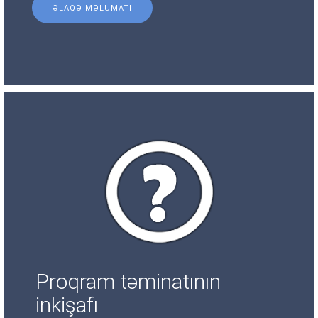
ƏLAQƏ MƏLUMATI
Proqram təminatının
inkişafı