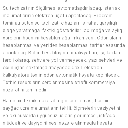
Su təchizatının ölçülməsi avtomatlaşdırılacaq, istehlak
məlumatlarının elektron uçotu aparılacaq. Proqram
təminatı bütün su təchizatı cihazları ilə rahat qarşılıqlı
əlaqə yaratmağa, faktiki göstəriciləri oxumağa və aylıq
xərclərin həcmini hesablamağa imkan verir. Ödənişlərin
hesablanması və yenidən hesablanması tariflər əsasında
aparılacaq. Bütün hesablaşma əməliyyatları, işçilərdən
fərqli olaraq, səhvlərə yol verməyəcək, yazı səhvləri və
oxunuşları saxtalaşdırmayacaq daxili elektron
kalkulyatoru təmin edən avtomatik həyata keçiriləcək.
Tətbiq resursların xərclənməsinə ətraflı kommersiya
nəzarətini təmin edir.
Həmçinin texniki nəzarətin gücləndirilməsi, hər bir
sayğac üzrə məlumatların təhlili, ölçmələrin vəziyyətini
və oxunuşlarda uyğunsuzluqların görünməsi, istifadə
müddəti və dəyişdirilməsi nəzərə alınmaqla həyata