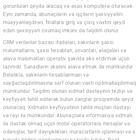
görüntüləri qeydə alacaq və əsas kompüterə ötürəcək.
Eyni zamanda, abunəçilərin və işçilərin şəxsiyyətini
müəyyənləşdirən, filiallara giriş və çıxış vaxtını qeyd
edən şəxsiyyəti oxumaq imkanı da təqdim olunur.
CRM verilənlər bazası ifadələri, sakinlərin şəxsi
məlumatlarını, şəxsi hesabları, ünvanları, əlaqələri və
əlavə məlumatları operativ şəkildə əks etdirmək üçün
lazımdır. Sənədlərin skanını əlavə etmək də mümkündür.
Beləliklə, sakinlərin hesablanması və
sayğaclaşdırılmasına sərf olunan vaxtı optimallaşdırmaq
mümkündür. Təqdim olunan xidmət dəstəyinin tezliyi və
keyfiyyəti təhlil edilərək bütün zənglər proqramda qeyd
olunacaq. Xidmətin keyfiyyətinin təhlili müştəri dəstəyi
və rəyi ilə mümkündür. Abunəçilərə informasiya xidməti
ilə dəstək olmaq üçün mobil operatorlara mesajlar və
ödənişlər, tarif dəyişiklikləri, müraciətlərin işlənməsi və s.
barədə bildiriş göndərilməsi nəzərdə tutulur. Poçt