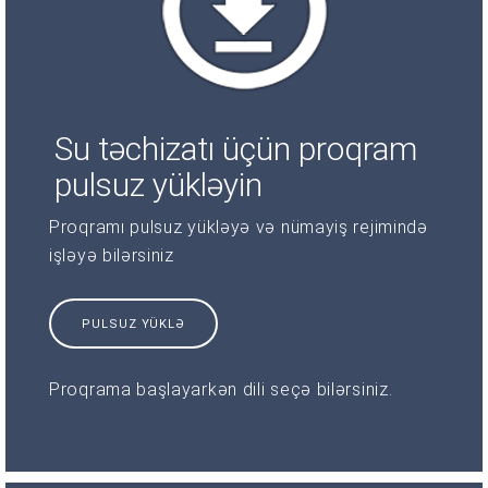
Su təchizatı üçün proqram
pulsuz yükləyin
Proqramı pulsuz yükləyə və nümayiş rejimində
işləyə bilərsiniz
PULSUZ YÜKLƏ
Proqrama başlayarkən dili seçə bilərsiniz.