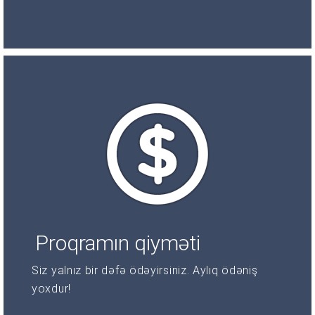
Proqramın qiyməti
Siz yalnız bir dəfə ödəyirsiniz. Aylıq ödəniş
yoxdur!