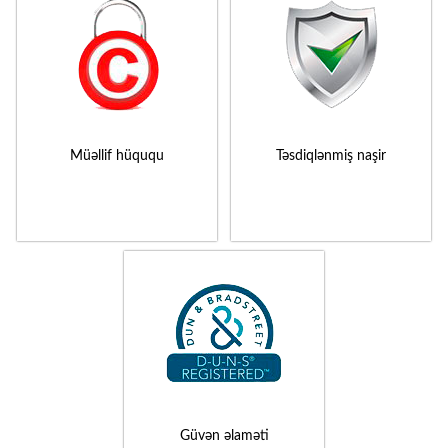
Müəllif hüququ
Təsdiqlənmiş naşir
Güvən əlaməti