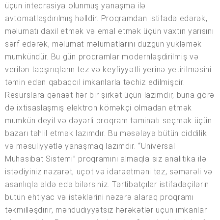
üçün inteqrasiya olunmuş yanaşma ilə
avtomatlaşdırılmış həlldir. Proqramdan istifadə edərək,
məlumatı daxil etmək və emal etmək üçün vaxtın yarısını
sərf edərək, məlumat məlumatlarını düzgün yükləmək
mümkündür. Bu gün proqramlar modernləşdirilmiş və
verilən tapşırıqların tez və keyfiyyətli yerinə yetirilməsini
təmin edən qabaqcıl imkanlarla təchiz edilmişdir.
Resurslara qənaət hər bir şirkət üçün lazımdır, buna görə
də ixtisaslaşmış elektron köməkçi olmadan etmək
mümkün deyil və dəyərli proqram təminatı seçmək üçün
bazarı təhlil etmək lazımdır. Bu məsələyə bütün ciddilik
və məsuliyyətlə yanaşmaq lazımdır. “Universal
Mühasibat Sistemi” proqramını almaqla siz analitika ilə
istədiyiniz nəzarət, uçot və idarəetməni tez, səmərəli və
asanlıqla əldə edə bilərsiniz. Tərtibatçılar istifadəçilərin
bütün ehtiyac və istəklərini nəzərə alaraq proqramı
təkmilləşdirir, məhdudiyyətsiz hərəkətlər üçün imkanlar