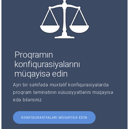
Proqramın
konfiqurasiyalarını
müqayisə edin
Ayrı bir səhifədə müxtəlif konfiqurasiyalarda
proqram təminatının xüsusiyyətlərini müqayisə
edə bilərsiniz.
KONFIQURASIYALARI MÜQAYISƏ EDIN