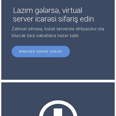
Lazım gələrsə, virtual
server icarəsi sifariş edin
Zəhmət olmasa, bulud serverinə ehtiyacınız ola
biləcək bəzi səbəblərə nəzər salın.
WINDOWS SERVER ICARƏSI