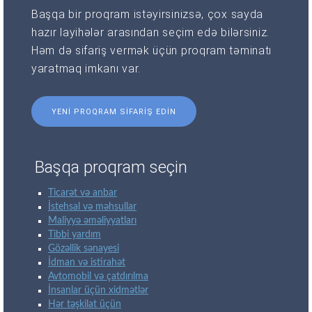
Başqa bir proqram istəyirsinizsə, çox sayda
hazır layihələr arasından seçim edə bilərsiniz.
Həm də sifariş vermək üçün proqram təminatı
yaratmaq imkanı var.
YENI PROQRAM SIFARIŞ EDIN
Başqa proqram seçin
Ticarət və anbar
İstehsal və məhsullar
Maliyyə əməliyyatları
Tibbi yardım
Gözəllik sənayesi
İdman və istirahət
Avtomobil və çatdırılma
İnsanlar üçün xidmətlər
Hər təşkilat üçün