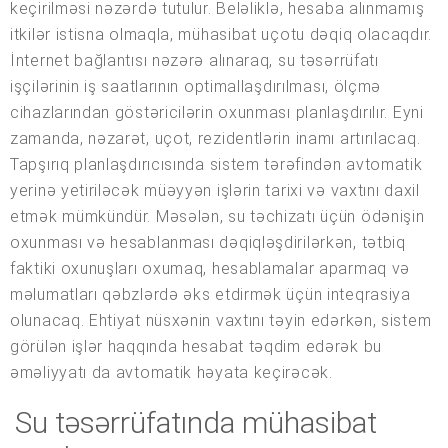
keçirilməsi nəzərdə tutulur. Beləliklə, hesaba alınmamış
itkilər istisna olmaqla, mühasibat uçotu dəqiq olacaqdır.
İnternet bağlantısı nəzərə alınaraq, su təsərrüfatı
işçilərinin iş saatlarının optimallaşdırılması, ölçmə
cihazlarından göstəricilərin oxunması planlaşdırılır. Eyni
zamanda, nəzarət, uçot, rezidentlərin inamı artırılacaq.
Tapşırıq planlaşdırıcısında sistem tərəfindən avtomatik
yerinə yetiriləcək müəyyən işlərin tarixi və vaxtını daxil
etmək mümkündür. Məsələn, su təchizatı üçün ödənişin
oxunması və hesablanması dəqiqləşdirilərkən, tətbiq
faktiki oxunuşları oxumaq, hesablamalar aparmaq və
məlumatları qəbzlərdə əks etdirmək üçün inteqrasiya
olunacaq. Ehtiyat nüsxənin vaxtını təyin edərkən, sistem
görülən işlər haqqında hesabat təqdim edərək bu
əməliyyatı da avtomatik həyata keçirəcək.
Su təsərrüfatında mühasibat