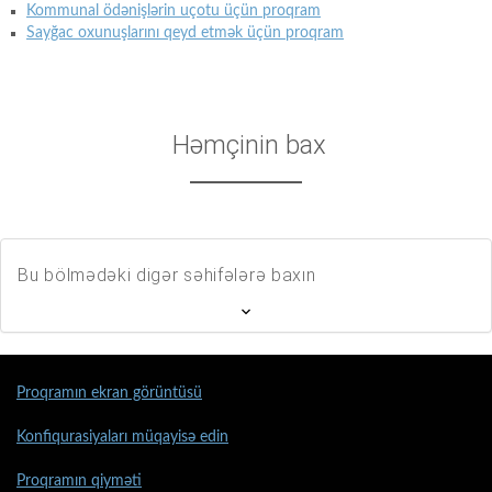
Kommunal ödənişlərin uçotu üçün proqram
Sayğac oxunuşlarını qeyd etmək üçün proqram
Həmçinin bax
Bu bölmədəki digər səhifələrə baxın
Proqramın ekran görüntüsü
Konfiqurasiyaları müqayisə edin
Proqramın qiyməti