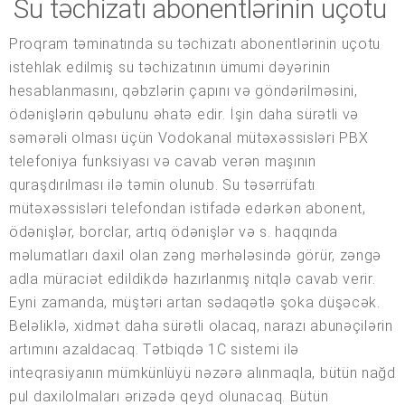
Su təchizatı abonentlərinin uçotu
Proqram təminatında su təchizatı abonentlərinin uçotu
istehlak edilmiş su təchizatının ümumi dəyərinin
hesablanmasını, qəbzlərin çapını və göndərilməsini,
ödənişlərin qəbulunu əhatə edir. İşin daha sürətli və
səmərəli olması üçün Vodokanal mütəxəssisləri PBX
telefoniya funksiyası və cavab verən maşının
quraşdırılması ilə təmin olunub. Su təsərrüfatı
mütəxəssisləri telefondan istifadə edərkən abonent,
ödənişlər, borclar, artıq ödənişlər və s. haqqında
məlumatları daxil olan zəng mərhələsində görür, zəngə
adla müraciət edildikdə hazırlanmış nitqlə cavab verir.
Eyni zamanda, müştəri artan sədaqətlə şoka düşəcək.
Beləliklə, xidmət daha sürətli olacaq, narazı abunəçilərin
artımını azaldacaq. Tətbiqdə 1C sistemi ilə
inteqrasiyanın mümkünlüyü nəzərə alınmaqla, bütün nağd
pul daxilolmaları ərizədə qeyd olunacaq. Bütün