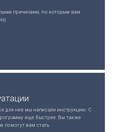
а
рыми причинами, по которым вам
ер.
уатации
же для нее мы написали инструкцию. С
рограмму еще быстрее. Вы также
ые помогут вам стать