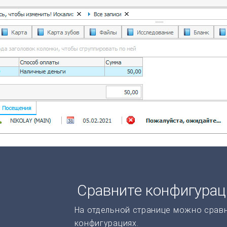
Сравните конфигура
На отдельной странице можно срав
конфигурациях.