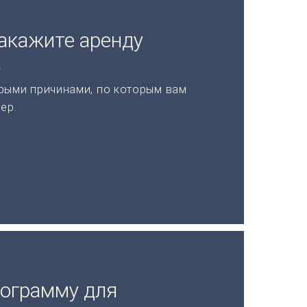
акажите аренду
а
рыми причинами, по которым вам
ер.
рограмму для