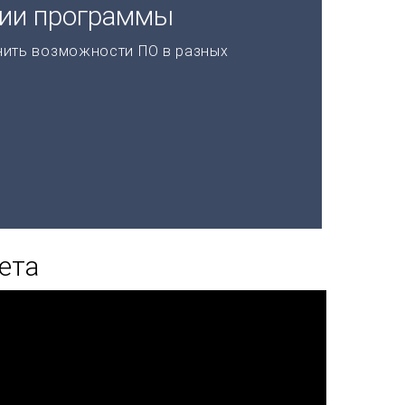
ции программы
нить возможности ПО в разных
ета