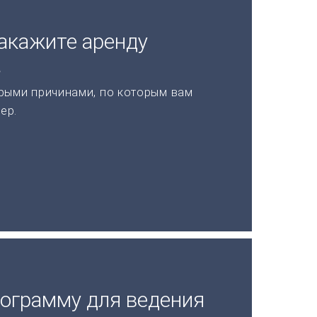
акажите аренду
а
рыми причинами, по которым вам
ер.
рограмму для ведения