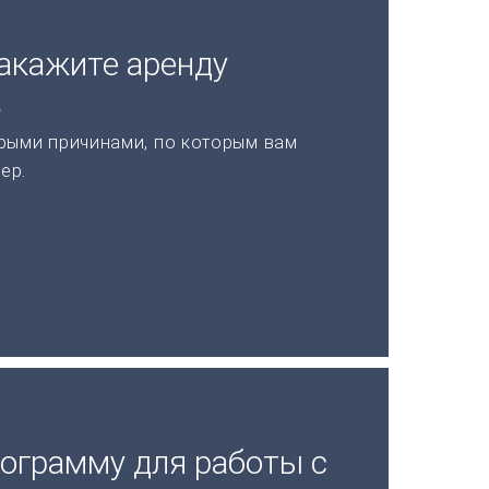
акажите аренду
а
рыми причинами, по которым вам
ер.
рограмму для работы с