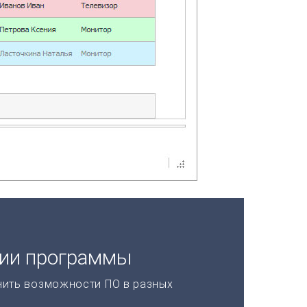
ции программы
нить возможности ПО в разных