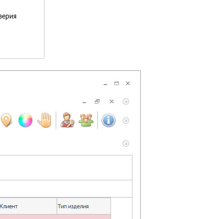
верия