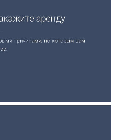
акажите аренду
а
рыми причинами, по которым вам
ер.